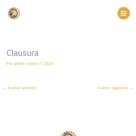
Ir
al
contenido
Clausura
Por
admin
/
enero 7, 2026
←
Evento anterior
Evento siguiente
→