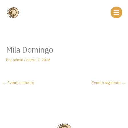
Ir
al
contenido
Mila Domingo
Por
admin
/
enero 7, 2026
←
Evento anterior
Evento siguiente
→