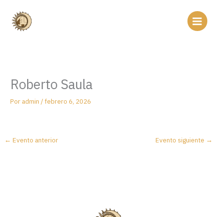
Ir
al
contenido
Roberto Saula
Por
admin
/
febrero 6, 2026
←
Evento anterior
Evento siguiente
→